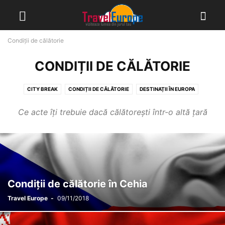
Condiții de călătorie
CONDIȚII DE CĂLĂTORIE
CITY BREAK
CONDIȚII DE CĂLĂTORIE
DESTINAȚII ÎN EUROPA
DESTINAȚII ÎN ROMÂNIA
GALERII FOTO
INFO UTIL
STIRI TURISM
Ce acte îți trebuie dacă călătorești într-o altă țară
VACANTE IEFTINE
Condiții de călătorie în Cehia
Travel Europe
-
09/11/2018