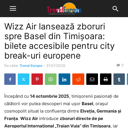
Wizz Air lansează zboruri
spre Basel din Timișoara:
bilete accesibile pentru city
break-uri europene
0
De către
Travel Europe
-
31/07/2025
Începând cu
14 octombrie 2025
, timișorenii pasionați de
călătorii vor putea descoperi mai ușor
Basel
, orașul
cosmopolit situat la confluența dintre
Elveția, Germania și
Franța
.
Wizz Air
introduce
zboruri directe de pe
Aeroportul Internațional „Traian Vuia” din Timișoara
, iar