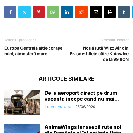
Articolul precedent
Articolul următor
Europa Centrală altfel: orașe
Nouă rută Wizz Air din
mici, atmosferă mare
Brașov: bilete către Katowice
de la 99 RON
ARTICOLE SIMILARE
De la aeroport direct pe drum:
vacanta incepe cand nu mai...
Travel Europe
-
25/06/2026
AnimaWings lansează rute noi