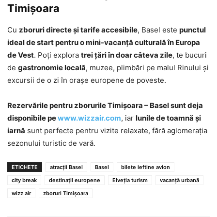
Timișoara
Cu
zboruri directe și tarife accesibile
, Basel este
punctul
ideal de start pentru o mini-vacanță culturală în Europa
de Vest
. Poți explora
trei țări în doar câteva zile
, te bucuri
de
gastronomie locală
, muzee, plimbări pe malul Rinului și
excursii de o zi în orașe europene de poveste.
Rezervările pentru zborurile Timișoara – Basel sunt deja
disponibile pe
www.wizzair.com
, iar
lunile de toamnă și
iarnă
sunt perfecte pentru vizite relaxate, fără aglomerația
sezonului turistic de vară.
ETICHETE
atracții Basel
Basel
bilete ieftine avion
city break
destinații europene
Elveția turism
vacanță urbană
wizz air
zboruri Timișoara