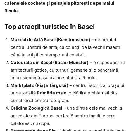
cafenelele cochete
și
peisajele pitorești de pe malul
Rinului
.
Top atracții turistice în Basel
Muzeul de Artă Basel (Kunstmuseum)
– de neratat
pentru iubitorii de artă, cu colecții de la vechii maeștri
până la artiști contemporani celebri.
Catedrala din Basel (Basler Münster)
– o capodoperă a
arhitecturii gotice, cu turnuri gemene și o panoramă
impresionantă asupra orașului și a Rinului.
Marktplatz (Piața Târgului)
– centrul istoric al orașului,
unde se află
Primăria roșie
, o clădire emblematică și
punct ideal pentru fotografii.
Grădina Zoologică Basel
– una dintre cele mai vechi și
apreciate din Europa, perfectă pentru familiile care
călătoresc cu copii.
Promenada de pe Rin
– ideală pentru plimbări relaxante