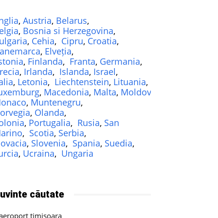
nglia
,
Austria
,
Belarus
,
elgia
,
Bosnia si Herzegovina
,
ulgaria
,
Cehia
,
Cipru
,
Croatia
,
anemarca
,
Elveția
,
stonia
,
Finlanda
,
Franta
,
Germania
,
recia
,
Irlanda
,
Islanda
,
Israel
,
alia
,
Letonia
,
Liechtenstein
,
Lituania
,
uxemburg
,
Macedonia
,
Malta
,
Moldova
,
onaco
,
Muntenegru
,
orvegia
,
Olanda
,
olonia
,
Portugalia
,
Rusia
,
San
arino
,
Scotia
,
Serbia
,
lovacia
,
Slovenia
,
Spania
,
Suedia
,
urcia
,
Ucraina
,
Ungaria
uvinte căutate
aeroport timișoara