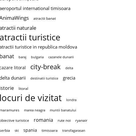
aeroportul international timisoara
AnimaWings
atractii banat
atractii naturale
atractii turistice
atractii turistice in republica moldova
banat
baraj
bulgaria
cazanele dunarii
city-break
cazare litoral
delta
delta dunarii
grecia
destinatii turistice
istorie
litoral
locuri de vizitat
londra
maramures
marea neagra
muntii banatului
romania
obiective turistice
rute noi
ryanair
spania
serbia
timisoara
ski
transfagarasan