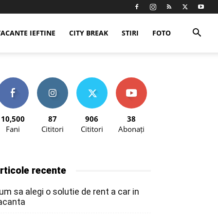
VACANTE IEFTINE
CITY BREAK
STIRI
FOTO
10,500
87
906
38
Fani
Cititori
Cititori
Abonați
rticole recente
um sa alegi o solutie de rent a car in
acanta