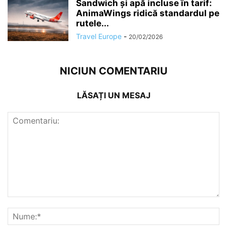
Sandwich și apă incluse în tarif:
AnimaWings ridică standardul pe
rutele...
Travel Europe
-
20/02/2026
NICIUN COMENTARIU
LĂSAȚI UN MESAJ