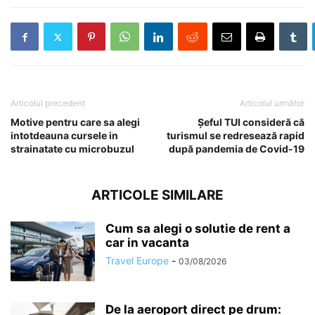
Articolul precedent
Articolul următor
Motive pentru care sa alegi
Șeful TUI consideră că
intotdeauna cursele in
turismul se redresează rapid
strainatate cu microbuzul
după pandemia de Covid-19
ARTICOLE SIMILARE
Cum sa alegi o solutie de rent a
car in vacanta
Travel Europe
-
03/08/2026
De la aeroport direct pe drum: