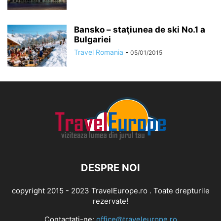
Bansko – staţiunea de ski No.1 a
Bulgariei
Travel Romania
-
05/01/2015
DESPRE NOI
copyright 2015 - 2023 TravelEurope.ro . Toate drepturile
rezervate!
Contactați-ne:
office@traveleurope.ro