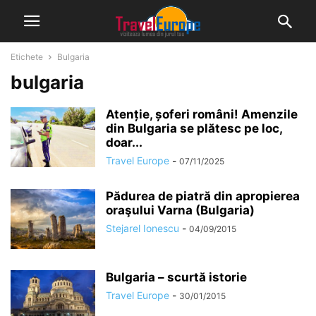
Etichete
Bulgaria
bulgaria
Atenție, șoferi români! Amenzile
din Bulgaria se plătesc pe loc,
doar...
Travel Europe
-
07/11/2025
Pădurea de piatră din apropierea
oraşului Varna (Bulgaria)
Stejarel Ionescu
-
04/09/2015
Bulgaria – scurtă istorie
Travel Europe
-
30/01/2015