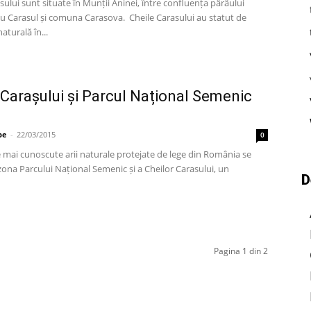
sului sunt situate în Munții Aninei, între confluența pârâului
u Carasul și comuna Carasova. Cheile Carasului au statut de
aturală în...
 Carașului și Parcul Național Semenic
pe
-
22/03/2015
0
e mai cunoscute arii naturale protejate de lege din România se
ona Parcului Național Semenic și a Cheilor Carasului, un
D
Pagina 1 din 2