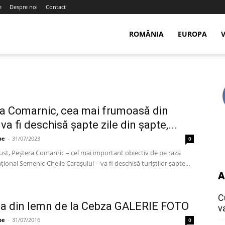
e
Despre noi
Contact
ROMÂNIA
EUROPA
a Comarnic, cea mai frumoasă din
va fi deschisă șapte zile din șapte,...
pe
-
31/07/2023
0
ust, Peştera Comarnic – cel mai important obiectiv de pe raza
ţional Semenic-Cheile Caraşului – va fi deschisă turiştilor șapte...
A
C
ca din lemn de la Cebza GALERIE FOTO
v
pe
-
31/07/2016
0