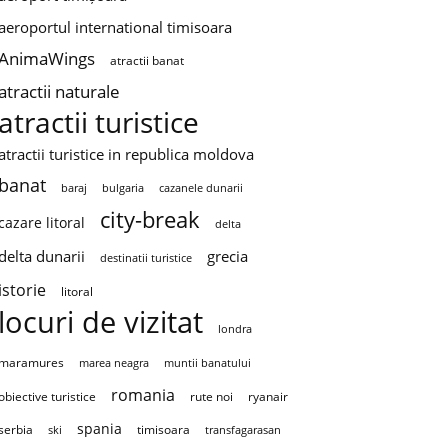
aeroportul international timisoara
AnimaWings
atractii banat
atractii naturale
atractii turistice
atractii turistice in republica moldova
banat
baraj
bulgaria
cazanele dunarii
city-break
cazare litoral
delta
delta dunarii
grecia
destinatii turistice
istorie
litoral
locuri de vizitat
londra
maramures
marea neagra
muntii banatului
romania
obiective turistice
rute noi
ryanair
spania
serbia
timisoara
ski
transfagarasan