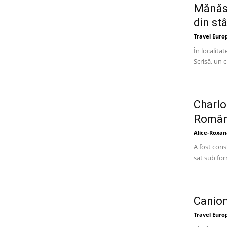
Mănăst
din s
Travel Euro
În localita
Scrisă, un 
Charlo
Român
Alice-Roxan
A fost cons
sat sub fo
Canion
Travel Euro