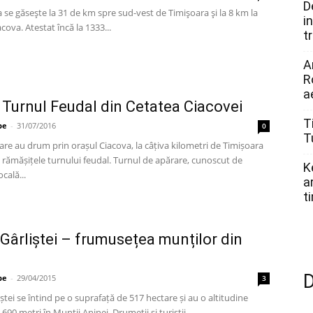
D
 se găseşte la 31 de km spre sud-vest de Timişoara şi la 8 km la
i
cova. Atestat încă la 1333...
t
A
R
a
 Turnul Feudal din Cetatea Ciacovei
T
pe
-
31/07/2016
0
T
 care au drum prin orașul Ciacova, la câțiva kilometri de Timișoara
rămășițele turnului feudal. Turnul de apărare, cunoscut de
K
cală...
a
t
 Gârliștei – frumusețea munților din
D
pe
-
29/04/2015
3
iștei se întind pe o suprafață de 517 hectare și au o altitudine
90 metri în Munții Aninei. Drumeții și turiștii...