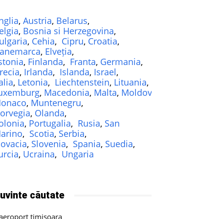
nglia
,
Austria
,
Belarus
,
elgia
,
Bosnia si Herzegovina
,
ulgaria
,
Cehia
,
Cipru
,
Croatia
,
anemarca
,
Elveția
,
stonia
,
Finlanda
,
Franta
,
Germania
,
recia
,
Irlanda
,
Islanda
,
Israel
,
alia
,
Letonia
,
Liechtenstein
,
Lituania
,
uxemburg
,
Macedonia
,
Malta
,
Moldova
,
onaco
,
Muntenegru
,
orvegia
,
Olanda
,
olonia
,
Portugalia
,
Rusia
,
San
arino
,
Scotia
,
Serbia
,
lovacia
,
Slovenia
,
Spania
,
Suedia
,
urcia
,
Ucraina
,
Ungaria
uvinte căutate
aeroport timișoara