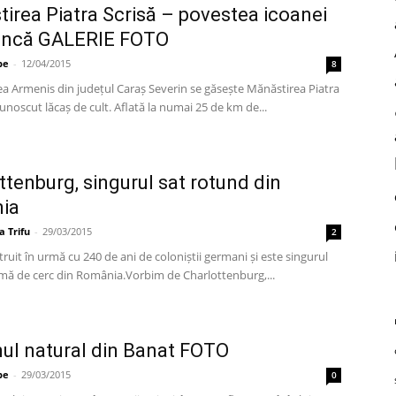
irea Piatra Scrisă – povestea icoanei
tâncă GALERIE FOTO
pe
-
12/04/2015
8
tea Armenis din județul Caraș Severin se găsește Mănăstirea Piatra
cunoscut lăcaș de cult. Aflată la numai 25 de km de...
ttenburg, singurul sat rotund din
ia
a Trifu
-
29/03/2015
2
truit în urmă cu 240 de ani de coloniștii germani și este singurul
rmă de cerc din România.Vorbim de Charlottenburg,...
ul natural din Banat FOTO
pe
-
29/03/2015
0