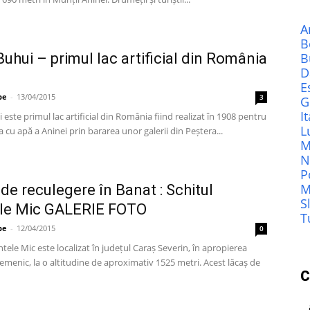
A
B
Buhui – primul lac artificial din România
B
D
E
pe
-
13/04/2015
3
G
It
 este primul lac artificial din România fiind realizat în 1908 pentru
L
 cu apă a Aninei prin bararea unor galerii din Peștera...
M
N
P
M
 de reculegere în Banat : Schitul
S
le Mic GALERIE FOTO
T
pe
-
12/04/2015
0
tele Mic este localizat în județul Caraș Severin, în apropierea
emenic, la o altitudine de aproximativ 1525 metri. Acest lăcaș de
C