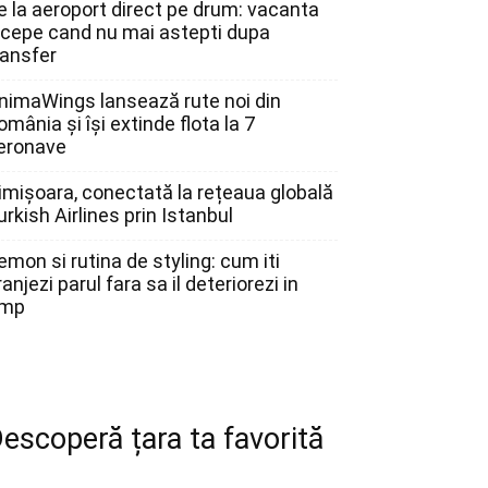
e la aeroport direct pe drum: vacanta
ncepe cand nu mai astepti dupa
ransfer
nimaWings lansează rute noi din
omânia și își extinde flota la 7
eronave
imișoara, conectată la rețeaua globală
urkish Airlines prin Istanbul
emon si rutina de styling: cum iti
ranjezi parul fara sa il deteriorezi in
imp
escoperă țara ta favorită