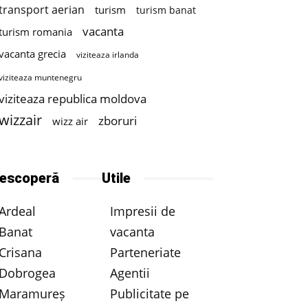
transport aerian
turism
turism banat
vacanta
turism romania
vacanta grecia
viziteaza irlanda
viziteaza muntenegru
viziteaza republica moldova
wizzair
zboruri
wizz air
escoperă
Utile
Ardeal
Impresii de
Banat
vacanta
Crisana
Parteneriate
Dobrogea
Agentii
Maramureș
Publicitate pe