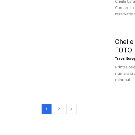
Cheile Cara
Comarnic c
rezervație n
Cheile
FOTO
Travel Euro
Printre cel
număra și z
minunat...
1
2