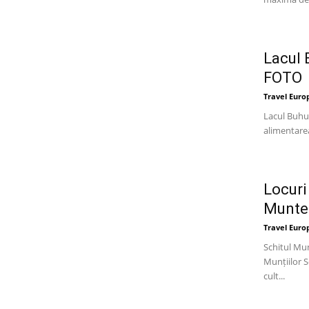
Lacul 
FOTO
Travel Euro
Lacul Buhui
alimentarea
Locuri
Munte
Travel Euro
Schitul Mun
Munțiilor S
cult...