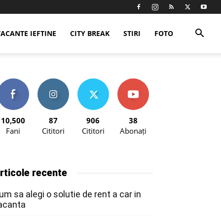
VACANTE IEFTINE
CITY BREAK
STIRI
FOTO
10,500
87
906
38
Fani
Cititori
Cititori
Abonați
rticole recente
um sa alegi o solutie de rent a car in
acanta