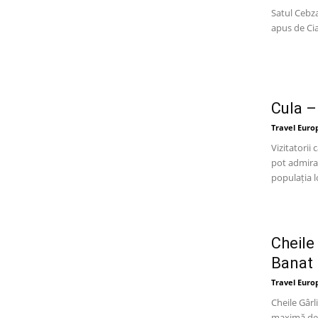
Satul Cebza
apus de Cia
Cula –
Travel Euro
Vizitatorii
pot admira 
populația lo
Cheile
Banat
Travel Euro
Cheile Gârl
maximă de 6