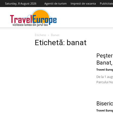
Saturday, 8 August 2026
Agentii de turism
Impresii de vacanta
Publicitat
Travel
Etichete
Banat
Europe
Etichetă: banat
Peşter
Banat, 
Travel Euro
De la 1 aug
Parcului Na
Biseri
Travel Euro