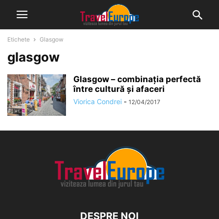
Etichete
Glasgow
glasgow
Glasgow – combinația perfectă
între cultură și afaceri
Viorica Condrei
-
12/04/2017
DESPRE NOI