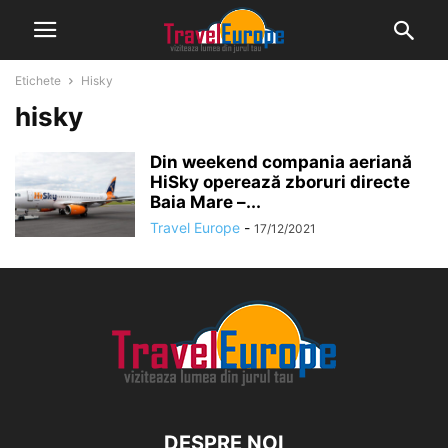
Etichete
Hisky
hisky
Din weekend compania aeriană
HiSky operează zboruri directe
Baia Mare –...
Travel Europe
-
17/12/2021
DESPRE NOI