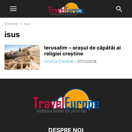
Etichete
Isus
isus
Ierusalim – orașul de căpătâi al
religiei creștine
Viorica Condrei
-
07/12/2018
DESPRE NOI