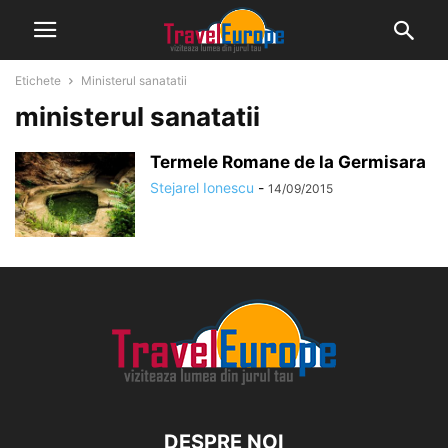
Etichete
Ministerul sanatatii
ministerul sanatatii
Termele Romane de la Germisara
Stejarel Ionescu
-
14/09/2015
DESPRE NOI