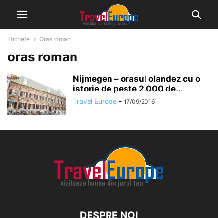
Etichete
Oras roman
oras roman
Nijmegen – orasul olandez cu o
istorie de peste 2.000 de...
Travel Europe
-
17/09/2016
DESPRE NOI