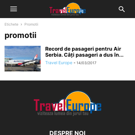
Etichete
Promotii
promotii
Record de pasageri pentru Air
Serbia. Câți pasageri a dus în...
Travel Europe
-
14/03/2017
DESPRE NOI