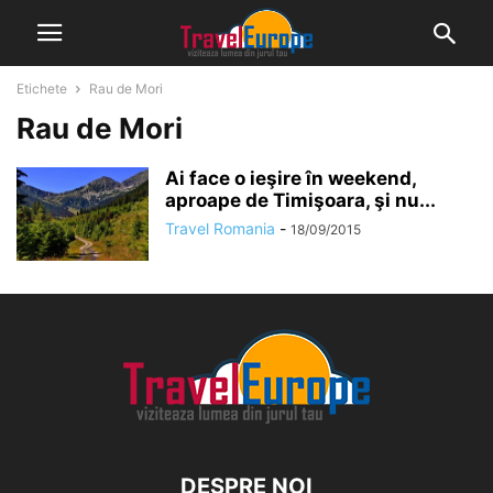
Etichete
Rau de Mori
Rau de Mori
Ai face o ieşire în weekend,
aproape de Timişoara, şi nu...
Travel Romania
-
18/09/2015
DESPRE NOI