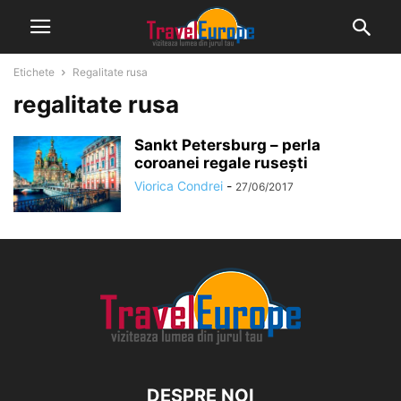
Etichete
Regalitate rusa
regalitate rusa
Sankt Petersburg – perla
coroanei regale rusești
Viorica Condrei
-
27/06/2017
DESPRE NOI