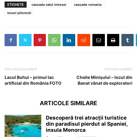
ETICHETE
cascada valul miresei
cascade romania
locuri pitoresti
Articolul precedent
Articolul următor
Lacul Buhui – primul lac
Cheile Minișului – locul din
artificial din România FOTO
Banat vânat de exploratori
ARTICOLE SIMILARE
Descoperă trei atracții turistice
din paradisul pierdut al Spaniei,
insula Menorca