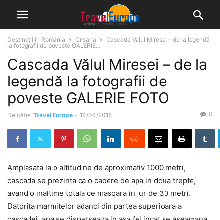
Destinații în România
Crisana
Cascada Vălul Miresei – de la legendă
la fotografii de poveste GALERIE...
Cascada Vălul Miresei – de la
legendă la fotografii de
poveste GALERIE FOTO
0
De către
Travel Europe
-
14/04/2015
Amplasata la o altitudine de aproximativ 1000 metri,
cascada se prezinta ca o cadere de apa in doua trepte,
avand o inaltime totala ce masoara in jur de 30 metri.
Datorita marmitelor adanci din partea superioara a
cascadei, apa se disperseaza in asa fel incat se aseamana