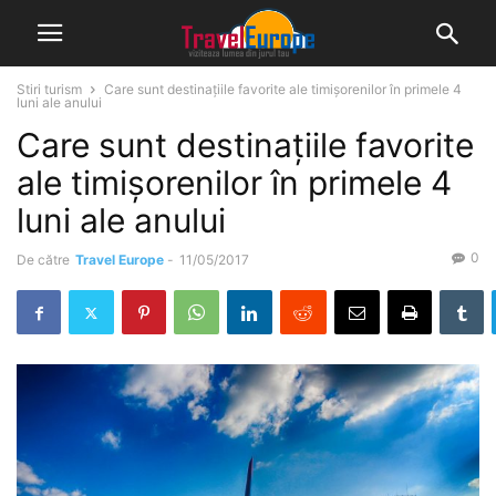
Stiri turism
Care sunt destinațiile favorite ale timișorenilor în primele 4
luni ale anului
Care sunt destinațiile favorite
ale timișorenilor în primele 4
luni ale anului
0
De către
Travel Europe
-
11/05/2017