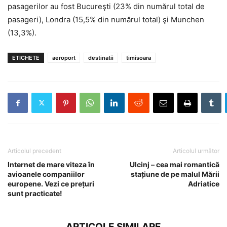
pasagerilor au fost Bucureşti (23% din numărul total de
pasageri), Londra (15,5% din numărul total) şi Munchen
(13,3%).
ETICHETE
aeroport
destinatii
timisoara
Articolul precedent
Articolul următor
Internet de mare viteza în
Ulcinj – cea mai romantică
avioanele companiilor
stațiune de pe malul Mării
europene. Vezi ce prețuri
Adriatice
sunt practicate!
ARTICOLE SIMILARE