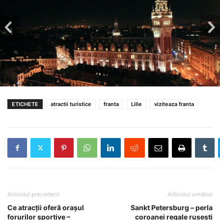
ETICHETE
atractii turistice
franta
Lille
viziteaza franta
Articolul precedent
Articolul următor
Ce atracții oferă orașul
Sankt Petersburg – perla
forurilor sportive –
coroanei regale rusești