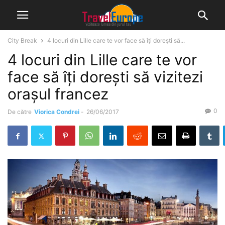
City Break
4 locuri din Lille care te vor face să îți dorești să...
4 locuri din Lille care te vor
face să îți dorești să vizitezi
orașul francez
0
De către
Viorica Condrei
-
26/06/2017