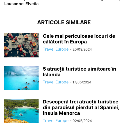
Lausanne, Elvetia
ARTICOLE SIMILARE
Cele mai periculoase locuri de
călătorit în Europa
Travel Europe
-
20/09/2024
5 atracții turistice uimitoare în
Islanda
Travel Europe
-
17/05/2024
Descoperă trei atracții turistice
din paradisul pierdut al Spaniei,
insula Menorca
Travel Europe
-
02/05/2024