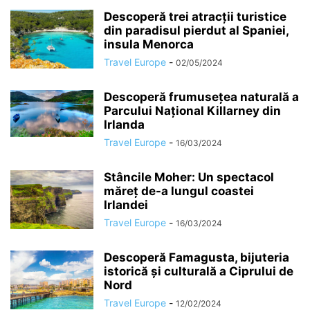
Descoperă trei atracții turistice
din paradisul pierdut al Spaniei,
insula Menorca
Travel Europe
-
02/05/2024
Descoperă frumusețea naturală a
Parcului Național Killarney din
Irlanda
Travel Europe
-
16/03/2024
Stâncile Moher: Un spectacol
măreț de-a lungul coastei
Irlandei
Travel Europe
-
16/03/2024
Descoperă Famagusta, bijuteria
istorică și culturală a Ciprului de
Nord
Travel Europe
-
12/02/2024