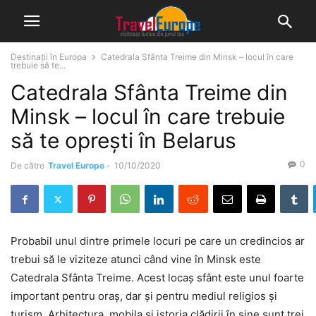
Destinații în Europa
Catedrala Sfânta Treime din Minsk – locul în care
trebuie să te...
Catedrala Sfânta Treime din
Minsk – locul în care trebuie
să te oprești în Belarus
0
De către
Travel Europe
-
10/10/2020
Probabil unul dintre primele locuri pe care un credincios ar
trebui să le viziteze atunci când vine în Minsk este
Catedrala Sfânta Treime. Acest locaș sfânt este unul foarte
important pentru oraș, dar și pentru mediul religios și
turism. Arhitectura, mobila și istoria clădirii în sine sunt trei