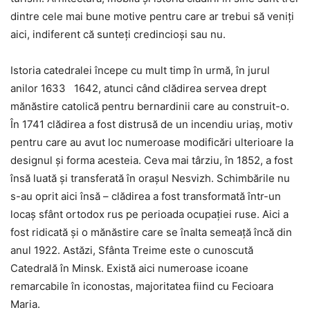
dintre cele mai bune motive pentru care ar trebui să veniți
aici, indiferent că sunteți credincioși sau nu.
Istoria catedralei începe cu mult timp în urmă, în jurul
anilor 1633 1642, atunci când clădirea servea drept
mănăstire catolică pentru bernardinii care au construit-o.
În 1741 clădirea a fost distrusă de un incendiu uriaș, motiv
pentru care au avut loc numeroase modificări ulterioare la
designul și forma acesteia. Ceva mai târziu, în 1852, a fost
însă luată și transferată în orașul Nesvizh. Schimbările nu
s-au oprit aici însă – clădirea a fost transformată într-un
locaș sfânt ortodox rus pe perioada ocupației ruse. Aici a
fost ridicată și o mănăstire care se înalta semeață încă din
anul 1922. Astăzi, Sfânta Treime este o cunoscută
Catedrală în Minsk. Există aici numeroase icoane
remarcabile în iconostas, majoritatea fiind cu Fecioara
Maria.