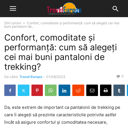
Stiri turism
Confort, comoditate și performanță: cum să alegeți cei mai
buni pantaloni de...
Confort, comoditate și
performanță: cum să alegeți
cei mai buni pantaloni de
trekking?
0
De către
Travel Europe
-
01/08/2023
Da, este extrem de important ca pantalonii de trekking pe
care îi alegeți să prezinte caracteristicile potrivite astfel
încât să asigure confortul și comoditatea necesare,