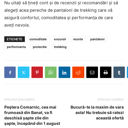
Nu uitați să țineți cont și de recenzii și recomandări și să
alegeți acea pereche de pantaloni de trekking care vă
asigură confortul, comoditatea și performanța de care
aveți nevoie.
ETICHETE
comoditate
excursii
munte
pantaloni
performanta
protectie
trekking
Articolul precedent
Articolul următor
Peştera Comarnic, cea mai
Bucură-te la maxim de vara
frumoasă din Banat, va fi
asta! Nu trebuie să ratezi
deschisă șapte zile din
această ofertă
șapte, începând din 1 august