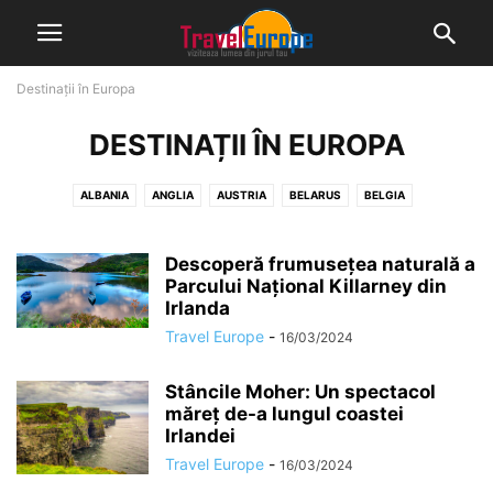
Destinații în Europa
DESTINAȚII ÎN EUROPA
ALBANIA
ANGLIA
AUSTRIA
BELARUS
BELGIA
BOSNIA SI HERZEGOVINA
BULGARIA
CEHIA
CIPRU
CROATIA
DANEMARCA
ELVEȚIA
ESTONIA
FINLANDA
FRANTA
Descoperă frumusețea naturală a
Parcului Național Killarney din
GERMANIA
GRECIA
IRLANDA
ISLANDA
ISRAEL
ITALIA
Irlanda
LETONIA
LIECHTENSTEIN
LITUANIA
LUXEMBURG
MACEDONIA
Travel Europe
-
16/03/2024
MALTA
MOLDOVA
MONACO
MUNTENEGRU
NORVEGIA
OLANDA
POLONIA
PORTUGALIA
RUSIA
SAN MARINO
SCOTIA
Stâncile Moher: Un spectacol
măreț de-a lungul coastei
SERBIA
SLOVACIA
SLOVENIA
SPANIA
SUEDIA
TURCIA
Irlandei
UCRAINA
UNGARIA
Travel Europe
-
16/03/2024