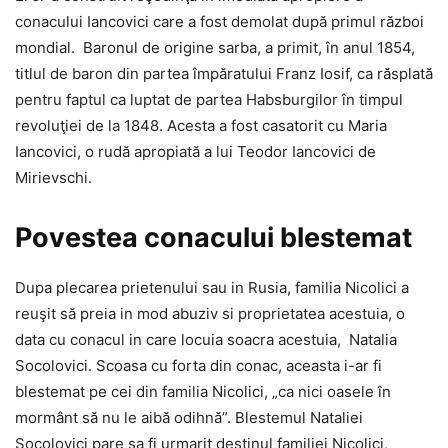
conacului Iancovici care a fost demolat după primul război
mondial. Baronul de origine sarba, a primit, în anul 1854,
titlul de baron din partea împăratului Franz Iosif, ca răsplată
pentru faptul ca luptat de partea Habsburgilor în timpul
revoluţiei de la 1848. Acesta a fost casatorit cu Maria
Iancovici, o rudă apropiată a lui Teodor Iancovici de
Mirievschi.
Povestea conacului blestemat
Dupa plecarea prietenului sau in Rusia, familia Nicolici a
reuşit să preia in mod abuziv si proprietatea acestuia, o
data cu conacul in care locuia soacra acestuia, Natalia
Socolovici. Scoasa cu forta din conac, aceasta i-ar fi
blestemat pe cei din familia Nicolici, „ca nici oasele în
mormânt să nu le aibă odihnă”. Blestemul Nataliei
Socolovici pare sa fi urmarit destinul familiei Nicolici,