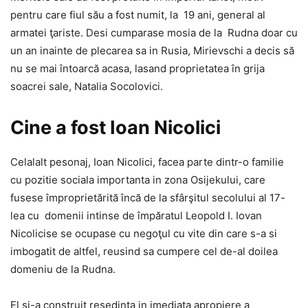
pentru care fiul său a fost numit, la 19 ani, general al
armatei ţariste. Desi cumparase mosia de la Rudna doar cu
un an inainte de plecarea sa in Rusia, Mirievschi a decis să
nu se mai întoarcă acasa, lasand proprietatea în grija
soacrei sale, Natalia Socolovici.
Cine a fost Ioan Nicolici
Celalalt pesonaj, Ioan Nicolici, facea parte dintr-o familie
cu pozitie sociala importanta in zona Osijekului, care
fusese împroprietărită încă de la sfârşitul secolului al 17-
lea cu domenii intinse de împăratul Leopold I. Iovan
Nicolicise se ocupase cu negoţul cu vite din care s-a si
imbogatit de altfel, reusind sa cumpere cel de-al doilea
domeniu de la Rudna.
El si-a construit reşedinţa in imediata apropiere a