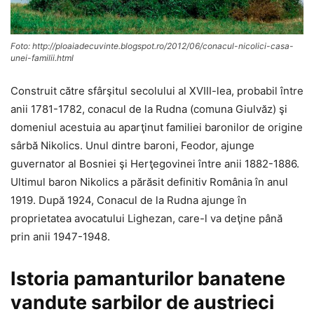
Foto: http://ploaiadecuvinte.blogspot.ro/2012/06/conacul-nicolici-casa-
unei-familii.html
Construit către sfârşitul secolului al XVIII-lea, probabil între
anii 1781-1782, conacul de la Rudna (comuna Giulvăz) şi
domeniul acestuia au aparţinut familiei baronilor de origine
sârbă Nikolics. Unul dintre baroni, Feodor, ajunge
guvernator al Bosniei şi Herţegovinei între anii 1882-1886.
Ultimul baron Nikolics a părăsit definitiv România în anul
1919. După 1924, Conacul de la Rudna ajunge în
proprietatea avocatului Lighezan, care-l va deţine până
prin anii 1947-1948.
Istoria pamanturilor banatene
vandute sarbilor de austrieci