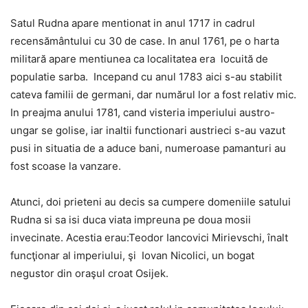
Satul Rudna apare mentionat in anul 1717 in cadrul
recensământului cu 30 de case. In anul 1761, pe o harta
militară apare mentiunea ca localitatea era locuită de
populatie sarba. Incepand cu anul 1783 aici s-au stabilit
cateva familii de germani, dar numărul lor a fost relativ mic.
In preajma anului 1781, cand visteria imperiului austro-
ungar se golise, iar inaltii functionari austrieci s-au vazut
pusi in situatia de a aduce bani, numeroase pamanturi au
fost scoase la vanzare.
Atunci, doi prieteni au decis sa cumpere domeniile satului
Rudna si sa isi duca viata impreuna pe doua mosii
invecinate. Acestia erau:Teodor Iancovici Mirievschi, înalt
funcţionar al imperiului, şi Iovan Nicolici, un bogat
negustor din oraşul croat Osijek.