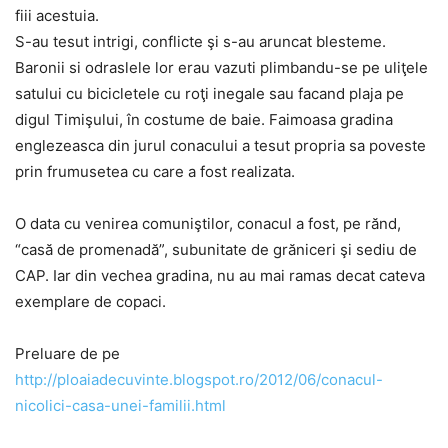
fiii acestuia.
S-au tesut intrigi, conflicte şi s-au aruncat blesteme.
Baronii si odraslele lor erau vazuti plimbandu-se pe uliţele
satului cu bicicletele cu roţi inegale sau facand plaja pe
digul Timişului, în costume de baie. Faimoasa gradina
englezeasca din jurul conacului a tesut propria sa poveste
prin frumusetea cu care a fost realizata.
O data cu venirea comuniştilor, conacul a fost, pe rănd,
“casă de promenadă”, subunitate de grăniceri şi sediu de
CAP. Iar din vechea gradina, nu au mai ramas decat cateva
exemplare de copaci.
Preluare de pe
http://ploaiadecuvinte.blogspot.ro/2012/06/conacul-
nicolici-casa-unei-familii.html