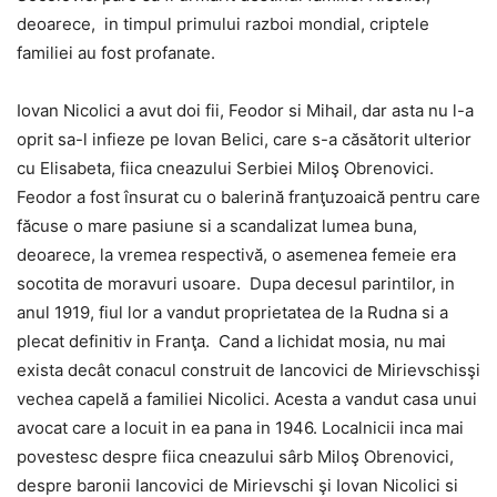
deoarece, in timpul primului razboi mondial, criptele
familiei au fost profanate.
Iovan Nicolici a avut doi fii, Feodor si Mihail, dar asta nu l-a
oprit sa-l infieze pe Iovan Belici, care s-a căsătorit ulterior
cu Elisabeta, fiica cneazului Serbiei Miloş Obrenovici.
Feodor a fost însurat cu o balerină franţuzoaică pentru care
făcuse o mare pasiune si a scandalizat lumea buna,
deoarece, la vremea respectivă, o asemenea femeie era
socotita de moravuri usoare. Dupa decesul parintilor, in
anul 1919, fiul lor a vandut proprietatea de la Rudna si a
plecat definitiv in Franţa. Cand a lichidat mosia, nu mai
exista decât conacul construit de Iancovici de Mirievschisşi
vechea capelă a familiei Nicolici. Acesta a vandut casa unui
avocat care a locuit in ea pana in 1946. Localnicii inca mai
povestesc despre fiica cneazului sârb Miloş Obrenovici,
despre baronii Iancovici de Mirievschi şi Iovan Nicolici si