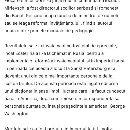
Fiecare din cei doi si-a jucat rolul in comunitatea locului:
Mirievschi a fost directorul scolilor sarbesti si romanesti
din Banat. Pe cand ocupa functia de ministru, de numele
sau se leaga reforma învăţământului , fiind si autorul
unuia dintre primele manuale de pedagogie.
Rezultatele sale in invatamant au fost atat de apreciate,
incat Ecaterina a II-a la chemat in Rusia pentru a
implementa o reformă a invatamantului si in Imperiul tarist.
In perioada cat acesta a locuit la Sankt Petersburg el a
devenit unul din cele mai importante personaje de la
curtea tarului. De aceasta perioada este legata editarea
unui dicţionar in şase limbi , lucrare care l-a facut cunoscut
pana in America, dupa cum reiese din corespondenţa sa
personală purtată cu însuşi preşedintele american, George
Washington.
Meritele sale au fost pretuite in Imperiul tarist, motiv