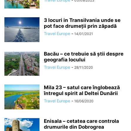
03/09/2023
3 locuri in Transilvania unde se
pot face drumeții prin zăpadă
Travel Europe
-
14/01/2021
Bacău – ce trebuie să știi despre
geografia locului
Travel Europe
-
28/11/2020
Mila 23 – satul care înglobează
întregul spirit al Deltei Dunării
Travel Europe
-
16/06/2020
Enisala – cetatea care controla
drumurile din Dobrogrea