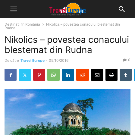
Destinații în România
Nikolics – povestea conacului blestemat din
Rudna
Nikolics – povestea conacului
blestemat din Rudna
0
De către
Travel Europe
-
05/10/2016