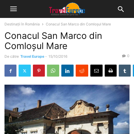
Destinații în România
Conacul San Marco din Comloșul Mare
Conacul San Marco din
Comloșul Mare
0
De către
Travel Europe
-
15/10/2016