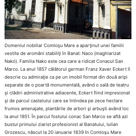
Domeniul nobiliar Comloşu Mare a aparţinut unei familii
vestite de aromâni stabiliţi în Banat: Naco (maghiarizat
Nakó). Familia Nako este cea care a ridicat Conacul San
Marco. La anul 1857 călătorul german Franz Xaver Eckert îl
descrie cu admiraţie ca pe un imobil format din două aripi
separate de o poartă monumentală, având o sală de teatru
şi clădiri administrative adiacente, Eckert fiind impresionat
şi de parcul castelului care se întindea pe zece hectare
frumos amenajate, plantările de arbori şi arbuşti având loc
la anul 1851. În parcul fostului conac San Marco se află azi
bustul primului ziarist profesionist al Banatului, Iulian
Grozescu, născut la 20 ianuarie 1839 în Comloşu Mare