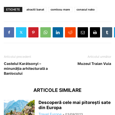
ETICHETE
atractii banat
comlosu mare
conacul nako
Articolul precedent
Articolul următor
Castelul Karátsonyi –
Muzeul Traian Vuia
minunăția arhitecturală a
Banlocului
ARTICOLE SIMILARE
Descoperă cele mai pitorești sate
din Europa
Travel Europe
-
03/09/2023