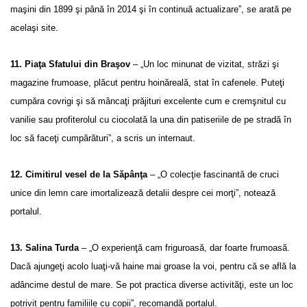
maşini din 1899 şi până în 2014 şi în continuă actualizare”, se arată pe
acelaşi site.
11. Piaţa Sfatului din Braşov
– „Un loc minunat de vizitat, străzi şi
magazine frumoase, plăcut pentru hoinăreală, stat în cafenele. Puteţi
cumpăra covrigi şi să mâncaţi prăjituri excelente cum e cremşnitul cu
vanilie sau profiterolul cu ciocolată la una din patiseriile de pe stradă în
loc să faceţi cumpărături”, a scris un internaut.
12. Cimitirul vesel de la Săpânţa
– „O colecţie fascinantă de cruci
unice din lemn care imortalizează detalii despre cei morţi”, notează
portalul.
13. Salina Turda
– „O experienţă cam friguroasă, dar foarte frumoasă.
Dacă ajungeţi acolo luaţi-vă haine mai groase la voi, pentru că se află la
adâncime destul de mare. Se pot practica diverse activităţi, este un loc
potrivit pentru familiile cu copii”, recomandă portalul.