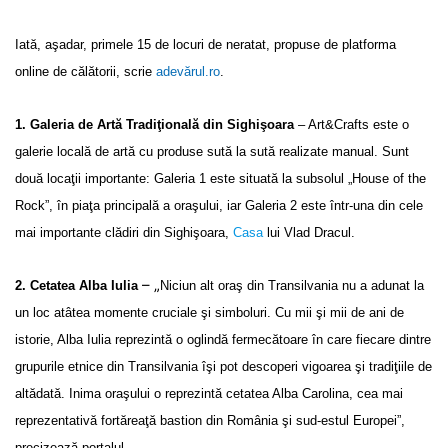
Iată, aşadar, primele 15 de locuri de neratat, propuse de platforma
online de călătorii, scrie
adevărul.ro
.
1. Galeria de Artă Tradiţională din Sighişoara
– Art&Crafts este o
galerie locală de artă cu produse sută la sută realizate manual. Sunt
două locaţii importante: Galeria 1 este situată la subsolul „House of the
Rock”, în piaţa principală a oraşului, iar Galeria 2 este într-una din cele
mai importante clădiri din Sighişoara,
Casa
lui Vlad Dracul.
– „
2. Cetatea Alba Iulia
Niciun alt oraş din Transilvania nu a adunat la
un loc atâtea momente cruciale şi simboluri. Cu mii şi mii de ani de
istorie, Alba Iulia reprezintă o oglindă fermecătoare în care fiecare dintre
grupurile etnice din Transilvania îşi pot descoperi vigoarea şi tradiţiile de
altădată. Inima oraşului o reprezintă cetatea Alba Carolina, cea mai
reprezentativă fortăreaţă bastion din România şi sud-estul Europei”,
precizează portalul.