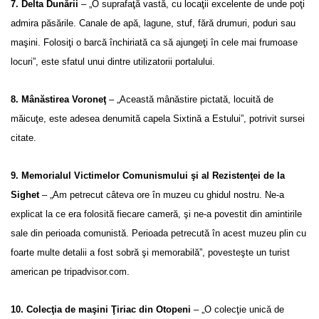
7. Delta Dunării
– „O suprafaţă vastă, cu locaţii excelente de unde poţi
admira păsările. Canale de apă, lagune, stuf, fără drumuri, poduri sau
maşini. Folosiţi o barcă închiriată ca să ajungeţi în cele mai frumoase
locuri”, este sfatul unui dintre utilizatorii portalului.
8. Mânăstirea Voroneţ
– „Această mânăstire pictată, locuită de
măicuţe, este adesea denumită capela Sixtină a Estului”, potrivit sursei
citate.
9. Memorialul Victimelor Comunismului şi al Rezistenţei de la
Sighet
– „Am petrecut câteva ore în muzeu cu ghidul nostru. Ne-a
explicat la ce era folosită fiecare cameră, şi ne-a povestit din amintirile
sale din perioada comunistă. Perioada petrecută în acest muzeu plin cu
foarte multe detalii a fost sobră şi memorabilă”, povesteşte un turist
american pe tripadvisor.com.
10. Colecţia de maşini Ţiriac din Otopeni
– „O colecţie unică de