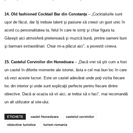
14. Old fashioned Cocktail Bar din Constanţa
– „Cocktailurile sunt
uşor de făcut, dar îţi trebuie talent şi pasiune să creezi un gust unic în
acord cu personalitatea ta, felul în care te simţi şi chiar figura ta.
Găseşti aici atmosferă prietenoasă şi muzică bună, printre oameni buni
şi barmani extraordinari. Chiar mi-a plăcut aici”, a povestit cineva.
15. Castelul Corvinilor din Hunedoara
– „Dacă vrei să ştii cum a fost
un castel în diferite momente ale istoriei, ăsta e cel mai bun loc în care
să vezi aceste lucruri. Este un castel adevărat unde poţi vizita fiecare
loc din interior şi unde sunt explicaţii perfecte pentru fiecare dintre
obiective. Dacă ai ocazia să vii aici, ar trebui să o faci”, mai recomandă
un alt utilizator al site-ului.
ETICHETE
castel Hunedoara
castelul corvinilor
obiective turistice
turism romania