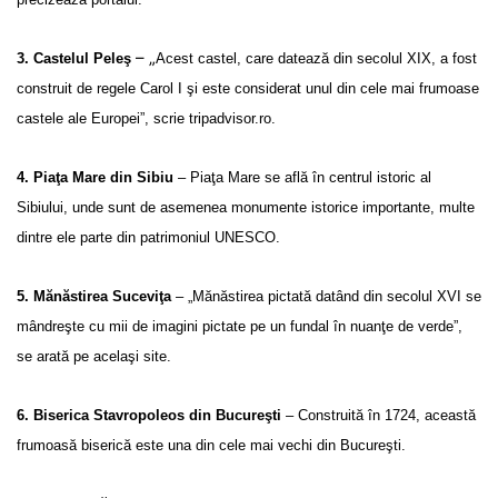
– „
3. Castelul Peleş
Acest castel, care datează din secolul XIX, a fost
construit de regele Carol I şi este considerat unul din cele mai frumoase
castele ale Europei”, scrie tripadvisor.ro.
4. Piaţa Mare din Sibiu
– Piaţa Mare se află în centrul istoric al
Sibiului, unde sunt de asemenea monumente istorice importante, multe
dintre ele parte din patrimoniul UNESCO.
5. Mănăstirea Suceviţa
– „Mănăstirea pictată datând din secolul XVI se
mândreşte cu mii de imagini pictate pe un fundal în nuanţe de verde”,
se arată pe acelaşi site.
6. Biserica Stavropoleos din Bucureşti
– Construită în 1724, această
frumoasă biserică este una din cele mai vechi din Bucureşti.