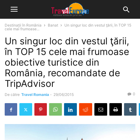
Destinații în România
Banat
Un singur loc din vestul ţării, în TOP 15
cele mai frumoase...
Un singur loc din vestul ţării,
în TOP 15 cele mai frumoase
obiective turistice din
România, recomandate de
TripAdvisor
0
De către
Travel Romania
-
29/06/2015