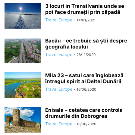
3 locuri in Transilvania unde se
pot face drumeții prin zăpadă
Travel Europe
-
14/01/2021
Bacău – ce trebuie să știi despre
geografia locului
Travel Europe
-
28/11/2020
Mila 23 – satul care înglobează
întregul spirit al Deltei Dunării
Travel Europe
-
16/06/2020
Enisala – cetatea care controla
drumurile din Dobrogrea
Travel Europe
-
16/06/2020