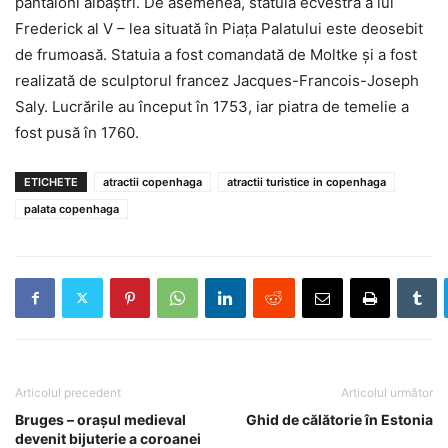
pantaloni albaștri. De asemenea, statuia ecvestră a lui
Frederick al V – lea situată în Piața Palatului este deosebit
de frumoasă. Statuia a fost comandată de Moltke și a fost
realizată de sculptorul francez Jacques-Francois-Joseph
Saly. Lucrările au început în 1753, iar piatra de temelie a
fost pusă în 1760.
ETICHETE
atractii copenhaga
atractii turistice in copenhaga
palata copenhaga
Articolul precedent
Articolul următor
Bruges – orașul medieval
Ghid de călătorie în Estonia
devenit bijuterie a coroanei