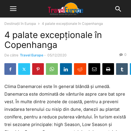
Destinații în Europa
4 palate excepționale în Copenhanga
4 palate excepționale în
Copenhanga
0
De către
Travel Europe
-
05/12/2020
Clima Danemarcei este în general blândă și umedă.
Danemarca este dominată de vânturile aspre care bat spre
vest. În multe dintre zonele de coastă, pentru a preveni
invadarea terenului cu nisip din dune, danezii au plantat
conifere, pentru a reduce puterea vântului. În turism există
trei sezoane principale: high Season, Low Season și