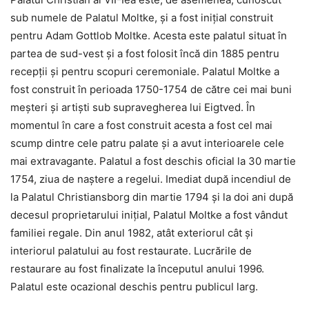
sub numele de Palatul Moltke, și a fost inițial construit
pentru Adam Gottlob Moltke. Acesta este palatul situat în
partea de sud-vest și a fost folosit încă din 1885 pentru
recepții și pentru scopuri ceremoniale. Palatul Moltke a
fost construit în perioada 1750-1754 de către cei mai buni
meșteri și artiști sub supravegherea lui Eigtved. În
momentul în care a fost construit acesta a fost cel mai
scump dintre cele patru palate și a avut interioarele cele
mai extravagante. Palatul a fost deschis oficial la 30 martie
1754, ziua de naștere a regelui. Imediat după incendiul de
la Palatul Christiansborg din martie 1794 și la doi ani după
decesul proprietarului inițial, Palatul Moltke a fost vândut
familiei regale. Din anul 1982, atât exteriorul cât și
interiorul palatului au fost restaurate. Lucrările de
restaurare au fost finalizate la începutul anului 1996.
Palatul este ocazional deschis pentru publicul larg.