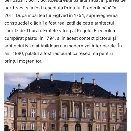
perioada 1750-1760. Acesta este palatul situat în partea de
nord-vest și a fost reședința Prințului Frederik până în
2011. După moartea lui Eigtved în 1754, supravegherea
construcției clădirii a fost realizată de către arhitectul
Lauritz de Thurah. Fratele vitreg al Regelui Frederik a
cumpărat palatul în 1794, și în acest context pictorul și
arhitectul Nikolai Abildgaard a modernizat interioarele. În
anii 1980, palatul a fost restaurat că reședință pentru
prințul moștenitor.