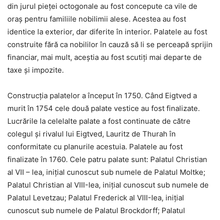
din jurul pieței octogonale au fost concepute ca vile de
oraș pentru familiile nobilimii alese. Acestea au fost
identice la exterior, dar diferite în interior. Palatele au fost
construite fără ca nobililor în cauză să li se perceapă sprijin
financiar, mai mult, aceștia au fost scutiți mai departe de
taxe și impozite.
Construcția palatelor a început în 1750. Când Eigtved a
murit în 1754 cele două palate vestice au fost finalizate.
Lucrările la celelalte palate a fost continuate de către
colegul și rivalul lui Eigtved, Lauritz de Thurah în
conformitate cu planurile acestuia. Palatele au fost
finalizate în 1760. Cele patru palate sunt: Palatul Christian
al VII – lea, inițial cunoscut sub numele de Palatul Moltke;
Palatul Christian al VIII-Iea, inițial cunoscut sub numele de
Palatul Levetzau; Palatul Frederick al VIII-Iea, inițial
cunoscut sub numele de Palatul Brockdorff; Palatul