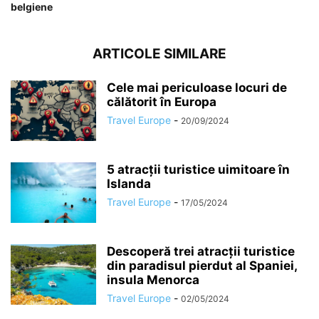
belgiene
ARTICOLE SIMILARE
Cele mai periculoase locuri de
călătorit în Europa
Travel Europe
-
20/09/2024
5 atracții turistice uimitoare în
Islanda
Travel Europe
-
17/05/2024
Descoperă trei atracții turistice
din paradisul pierdut al Spaniei,
insula Menorca
Travel Europe
-
02/05/2024