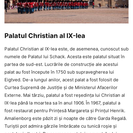
Palatul Christian al IX-Iea
Palatul Christian al IX-Iea este, de asemenea, cunoscut sub
numele de Palatul lui Schack. Acesta este palatul situat în
partea de sud-est. Lucrările de construcție ale acestui
palat au fost începute în 1750 sub supravegherea lui
Eigtved. De-a lungul anilor, acest palat a fost folosit de
Curtea Supremă de Justiție și de Ministerul Afacerilor
Externe. Mai târziu, palatul a fost reședința lui Christian al
IX-Iea până la moartea sa în anul 1906. În 1967, palatul a
fost restaurat pentru Prințesă Margareta și Prințul Henrik.
Amalienborg este păzit zi și noapte de către Garda Regală.
Turiștii pot admira gărzile îmbrăcate cu tunică roșie și