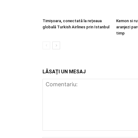
Timișoara, conectată la rețeaua
Kemon si rut
globală Turkish Airlines prin Istanbul
aranjezi paru
timp
LĂSAȚI UN MESAJ