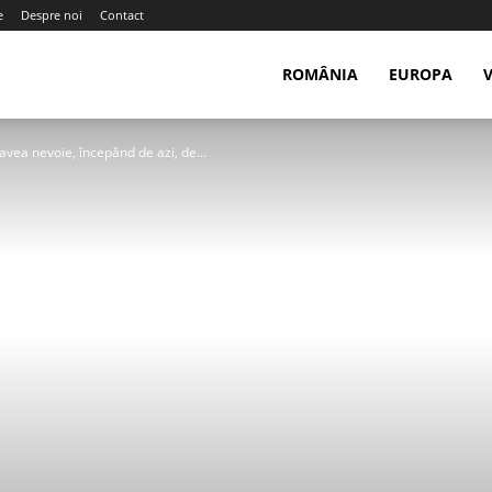
e
Despre noi
Contact
ROMÂNIA
EUROPA
avea nevoie, începând de azi, de...