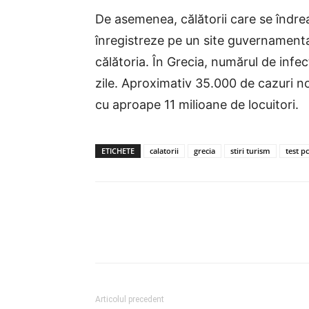
De asemenea, călătorii care se îndre
înregistreze pe un site guvernamenta
călătoria. În Grecia, numărul de infec
zile. Aproximativ 35.000 de cazuri noi
cu aproape 11 milioane de locuitori.
ETICHETE
calatorii
grecia
stiri turism
test p
Articolul precedent