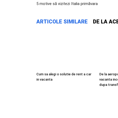
5 motive să vizitezi Italia primăvara
ARTICOLE SIMILARE
DE LA AC
Cum sa alegi o solutie de rent a car
De la aerop
in vacanta
vacanta inc
dupa transf