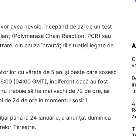
 vor avea nevoie, începând de azi de un test
n lanţ (Polymerase Chain Reaction, PCR) sau
rare, din cauza înrăutăţirii situaţiei legate de
A
C
v
ătorilor cu vârsta de 5 ani şi peste care sosesc
D
 06:00 (04:00 GMT), indiferent dacă au fost
i
nu trebuie să fie mai vechi de 72 de ore, iar
t
hi de 24 de ore în momentul sosirii.
A
R
a
ţial până la 24 ianuarie, a anunţat duminică
erelor Terestre.
T
T