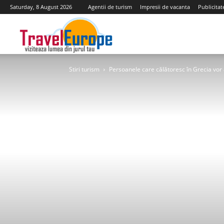
Saturday, 8 August 2026
Agentii de turism
Impresii de vacanta
Publicitat
Travel
Stiri turism
Persoanele care călătoresc în Grecia vor 
Europe