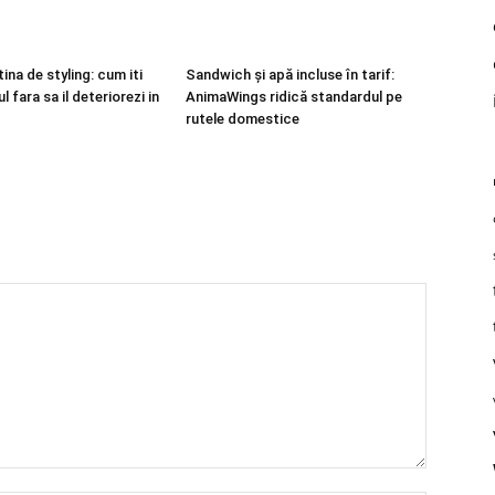
ina de styling: cum iti
Sandwich și apă incluse în tarif:
l fara sa il deteriorezi in
AnimaWings ridică standardul pe
rutele domestice