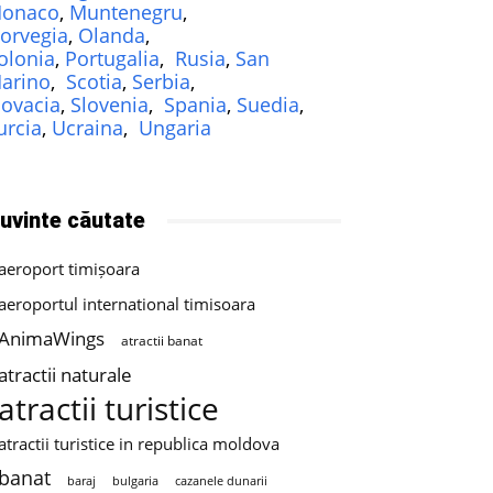
onaco
,
Muntenegru
,
orvegia
,
Olanda
,
olonia
,
Portugalia
,
Rusia
,
San
arino
,
Scotia
,
Serbia
,
lovacia
,
Slovenia
,
Spania
,
Suedia
,
urcia
,
Ucraina
,
Ungaria
uvinte căutate
aeroport timișoara
aeroportul international timisoara
AnimaWings
atractii banat
atractii naturale
atractii turistice
atractii turistice in republica moldova
banat
baraj
bulgaria
cazanele dunarii