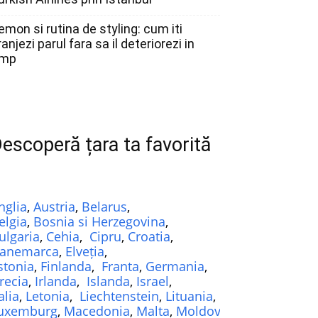
emon si rutina de styling: cum iti
ranjezi parul fara sa il deteriorezi in
imp
escoperă țara ta favorită
nglia
,
Austria
,
Belarus
,
elgia
,
Bosnia si Herzegovina
,
ulgaria
,
Cehia
,
Cipru
,
Croatia
,
anemarca
,
Elveția
,
stonia
,
Finlanda
,
Franta
,
Germania
,
recia
,
Irlanda
,
Islanda
,
Israel
,
alia
,
Letonia
,
Liechtenstein
,
Lituania
,
uxemburg
,
Macedonia
,
Malta
,
Moldova
,