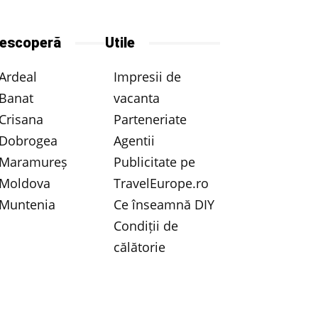
escoperă
Utile
Ardeal
Impresii de
Banat
vacanta
Crisana
Parteneriate
Dobrogea
Agentii
Maramureș
Publicitate pe
Moldova
TravelEurope.ro
Muntenia
Ce înseamnă DIY
Condiții de
călătorie