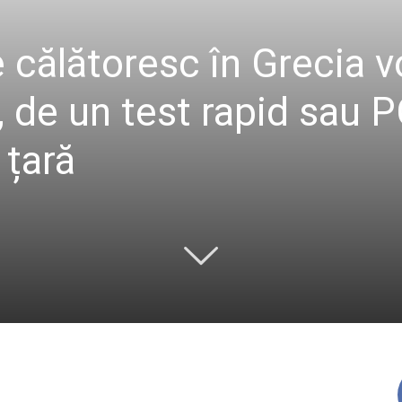
 călătoresc în Grecia v
, de un test rapid sau 
 țară