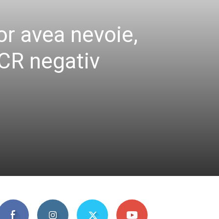
or avea nevoie,
PCR negativ