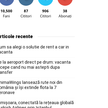
10,500
87
906
38
Fani
Cititori
Cititori
Abonați
rticole recente
um sa alegi o solutie de rent a car in
acanta
e la aeroport direct pe drum: vacanta
ncepe cand nu mai astepti dupa
ransfer
nimaWings lansează rute noi din
omânia și își extinde flota la 7
eronave
imișoara, conectată la rețeaua globală
urkish Airlines prin Istanbul