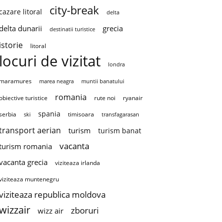
city-break
cazare litoral
delta
delta dunarii
grecia
destinatii turistice
istorie
litoral
locuri de vizitat
londra
maramures
marea neagra
muntii banatului
romania
obiective turistice
rute noi
ryanair
spania
serbia
timisoara
ski
transfagarasan
transport aerian
turism
turism banat
vacanta
turism romania
vacanta grecia
viziteaza irlanda
viziteaza muntenegru
viziteaza republica moldova
wizzair
zboruri
wizz air