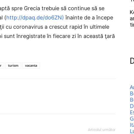
aptă spre Grecia trebuie să continue să se
K
l (
http://dpaq.de/do6ZN)
înainte de a începe
a
t
ţii cu coronavirus a crescut rapid în ultimele
 sunt înregistrate în fiecare zi în această ţară
D
cr
turism
vacanta
A
B
B
D
E
G
It
L
Articolul următor