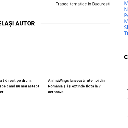
M
Trasee tematice in Bucuresti
N
P
M
ELAȘI AUTOR
S
T
C
ort direct pe drum:
AnimaWings lansează rute noi din
epe cand nu mai astepti
România și își extinde flota la 7
er
aeronave