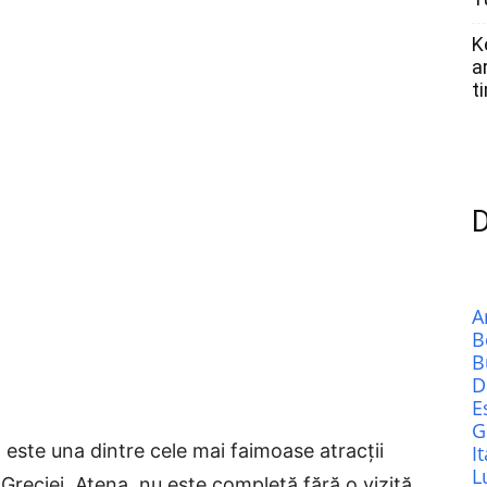
K
a
t
D
A
B
B
D
E
G
, este una dintre cele mai faimoase atracții
It
L
a Greciei, Atena, nu este completă fără o vizită