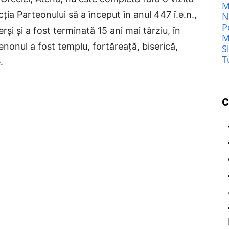
M
ția Parteonului să a început în anul 447 î.e.n.,
N
P
rși și a fost terminată 15 ani mai târziu, în
M
tenonul a fost templu, fortăreață, biserică,
S
T
.
C