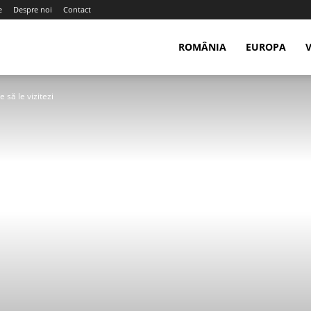
e
Despre noi
Contact
ROMÂNIA
EUROPA
 să le vizitezi