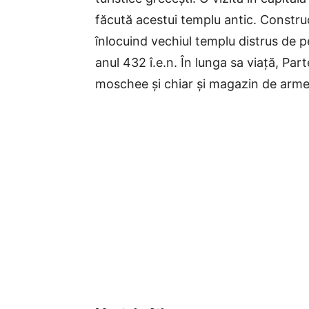
făcută acestui templu antic. Construc
înlocuind vechiul templu distrus de pe
anul 432 î.e.n. În lunga sa viață, Par
moschee și chiar și magazin de arme