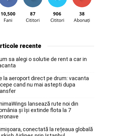
10,500
87
906
38
Fani
Cititori
Cititori
Abonați
rticole recente
um sa alegi o solutie de rent a car in
acanta
e la aeroport direct pe drum: vacanta
ncepe cand nu mai astepti dupa
ransfer
nimaWings lansează rute noi din
omânia și își extinde flota la 7
eronave
imișoara, conectată la rețeaua globală
urkish Airlines prin Istanbul