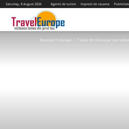
Saturday, 8 August 2026
Agentii de turism
Impresii de vacanta
Publicitat
Travel
Destinații în Europa
7 locuri din Grecia pe care trebuie
Europe