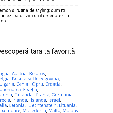
emon si rutina de styling: cum iti
ranjezi parul fara sa il deteriorezi in
imp
escoperă țara ta favorită
nglia
,
Austria
,
Belarus
,
elgia
,
Bosnia si Herzegovina
,
ulgaria
,
Cehia
,
Cipru
,
Croatia
,
anemarca
,
Elveția
,
stonia
,
Finlanda
,
Franta
,
Germania
,
recia
,
Irlanda
,
Islanda
,
Israel
,
alia
,
Letonia
,
Liechtenstein
,
Lituania
,
uxemburg
,
Macedonia
,
Malta
,
Moldova
,