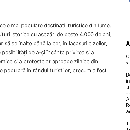
cele mai populare destinații turistice din lume.
ituri istorice cu așezări de peste 4.000 de ani,
r să se înalțe până la cer, în lăcașurile zeilor,
A
posibilități de a-și încânta privirea și a
C
nomice și a protestelor aproape zilnice din
v
e populară în rândul turiștilor, precum a fost
D
i
t
A
R
a
T
T