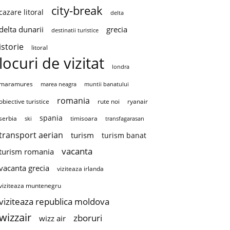
city-break
cazare litoral
delta
delta dunarii
grecia
destinatii turistice
istorie
litoral
locuri de vizitat
londra
maramures
marea neagra
muntii banatului
romania
obiective turistice
rute noi
ryanair
spania
serbia
timisoara
ski
transfagarasan
transport aerian
turism
turism banat
vacanta
turism romania
vacanta grecia
viziteaza irlanda
viziteaza muntenegru
viziteaza republica moldova
wizzair
zboruri
wizz air