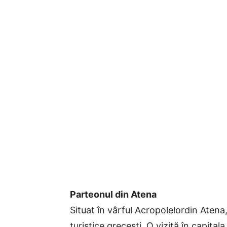
Parteonul din Atena
Situat în vârful Acropolelordin Atena
turistice grecești. O vizită în capital