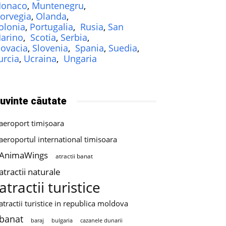
onaco
,
Muntenegru
,
orvegia
,
Olanda
,
olonia
,
Portugalia
,
Rusia
,
San
arino
,
Scotia
,
Serbia
,
lovacia
,
Slovenia
,
Spania
,
Suedia
,
urcia
,
Ucraina
,
Ungaria
uvinte căutate
aeroport timișoara
aeroportul international timisoara
AnimaWings
atractii banat
atractii naturale
atractii turistice
atractii turistice in republica moldova
banat
baraj
bulgaria
cazanele dunarii