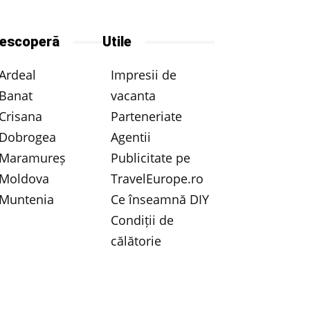
escoperă
Utile
Ardeal
Impresii de
Banat
vacanta
Crisana
Parteneriate
Dobrogea
Agentii
Maramureș
Publicitate pe
Moldova
TravelEurope.ro
Muntenia
Ce înseamnă DIY
Condiții de
călătorie