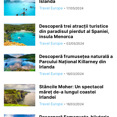
Islanda
Travel Europe
-
17/05/2024
Descoperă trei atracții turistice
din paradisul pierdut al Spaniei,
insula Menorca
Travel Europe
-
02/05/2024
Descoperă frumusețea naturală a
Parcului Național Killarney din
Irlanda
Travel Europe
-
16/03/2024
Stâncile Moher: Un spectacol
măreț de-a lungul coastei
Irlandei
Travel Europe
-
16/03/2024
Descoperă Famagusta, bijuteria