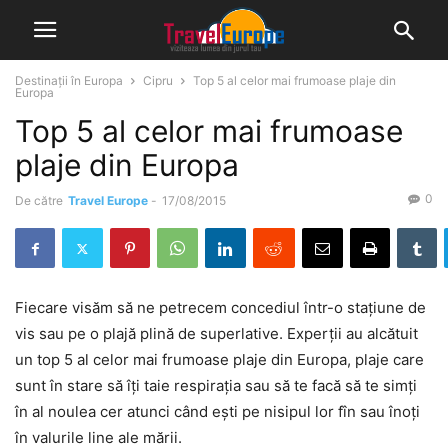
Destinații în Europa
Cipru
Top 5 al celor mai frumoase plaje din
Europa
Top 5 al celor mai frumoase
plaje din Europa
0
De către
Travel Europe
-
17/08/2015
Fiecare visăm să ne petrecem concediul într-o stațiune de
vis sau pe o plajă plină de superlative. Experții au alcătuit
un top 5 al celor mai frumoase plaje din Europa, plaje care
sunt în stare să îți taie respirația sau să te facă să te simți
în al noulea cer atunci când ești pe nisipul lor fîn sau înoți
în valurile line ale mării.