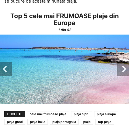
se bucure de acesta minunată plajă.
Top 5 cele mai FRUMOASE plaje din
Europa
1
din 62
ETICHETE
cele mai frumoase plaje
plaja cipru
plaja europa
plaja greci
plaja italia
plaja portugalia
plaje
top plaje